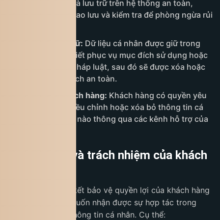
nghệ SSL/TLS và lưu trữ trên hệ thống an toàn,
thường xuyên sao lưu và kiểm tra để phòng ngừa rủi
ro.
Thời gian lưu trữ:
Dữ liệu cá nhân được giữ trong
thời gian cần thiết phục vụ mục đích sử dụng hoặc
theo quy định pháp luật, sau đó sẽ được xóa hoặc
ẩn danh một cách an toàn.
Quyền của khách hàng:
Khách hàng có quyền yêu
cầu truy cập, điều chỉnh hoặc xóa bỏ thông tin cá
nhân bất cứ lúc nào thông qua các kênh hỗ trợ của
King Coffee.
7. Quyền lợi và trách nhiệm của khách
hàng
King Coffee cam kết bảo vệ quyền lợi của khách hàng
đồng thời mong muốn nhận được sự hợp tác trong
việc giữ an toàn thông tin cá nhân. Cụ thể: