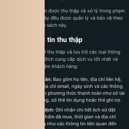
Mọi dữ liệu cá nhân được thu thập và xử lý trong phạm
vi các tương tác này đều được quản lý và bảo vệ theo
quy định của chính sách này.
3. Loại thông tin thu thập
King Coffee có thể thu thập và lưu trữ các loại thông
tin sau nhằm mục đích cung cấp dịch vụ tốt nhất và
nâng cao trải nghiệm khách hàng:
Thông tin cá nhân:
Bao gồm họ tên, địa chỉ liên hệ,
số điện thoại, địa chỉ email, ngày sinh và các thông
tin liên quan đến phương thức thanh toán như số tài
khoản ngân hàng, số thẻ tín dụng hoặc thẻ ghi nợ.
Thông tin giao dịch:
Ghi nhận chi tiết lịch sử đặt
hàng, các sản phẩm đã mua, thời gian và địa chỉ
giao hàng, cũng như các thông tin liên quan đến