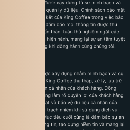
rằng sự tin tưởng được xây dựng từ sự minh bạch và
an toàn trong việc quản lý dữ liệu. Chính sách bảo mật
này phản ánh cam kết của King Coffee trong việc bảo
vệ quyền riêng tư, đảm bảo mọi thông tin được thu
thập và sử dụng cẩn thận, tuân thủ nghiêm ngặt các
quy định pháp luật hiện hành, mang lại sự an tâm tuyệt
đối cho khách hàng khi đồng hành cùng chúng tôi.
1. Mục đích
Chính sách này được xây dựng nhằm minh bạch và cụ
thể hóa cách thức King Coffee thu thập, xử lý, lưu trữ
và bảo vệ thông tin cá nhân của khách hàng. Đồng
thời, chính sách cũng làm rõ quyền lợi của khách hàng
trong việc kiểm soát và bảo vệ dữ liệu cá nhân của
mình, cùng với các trách nhiệm khi sử dụng dịch vụ
của King Coffee. Mục tiêu cuối cùng là đảm bảo sự an
toàn, bảo mật thông tin, tạo dựng niềm tin và mang lại