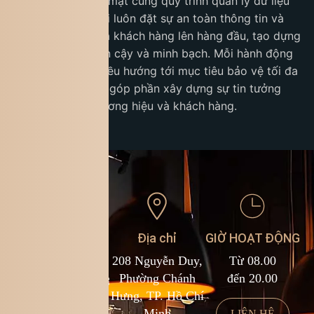
cao hệ thống bảo mật cùng quy trình quản lý dữ liệu
cá nhân. Chúng tôi luôn đặt sự an toàn thông tin và
quyền riêng tư của khách hàng lên hàng đầu, tạo dựng
một môi trường tin cậy và minh bạch. Mỗi hành động
của King Coffee đều hướng tới mục tiêu bảo vệ tối đa
thông tin cá nhân, góp phần xây dựng sự tin tưởng
bền vững giữa thương hiệu và khách hàng.
Liên hệ
Địa chỉ
GIỜ HOẠT ĐỘNG
1900 588 878
208 Nguyễn Duy,
Từ 08.00
kcf.franchise@kingcoffee.com
Phường Chánh
đến 20.00
Hưng, TP. Hồ Chí
Minh
LIÊN HỆ
LIÊN HỆ