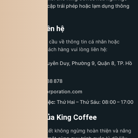
có hành vi truy cập trái phép hoặc lạm dụng thông
tin cá nhân.
8. Hỗ trợ & liên hệ
Mọi thắc mắc, yêu cầu về thông tin cá nhân hoặc
quyền bảo mật, khách hàng vui lòng liên hệ:
Địa chỉ:
208 Nguyễn Duy, Phường 9, Quận 8, TP. Hồ
Chí Minh
Hotline:
1900 588 878
Email:
cs@tnicorporation.com
Thời gian làm việc:
Thứ Hai – Thứ Sáu: 08:00 – 17:00
9. Cam kết của King Coffee
King Coffee cam kết không ngừng hoàn thiện và nâng