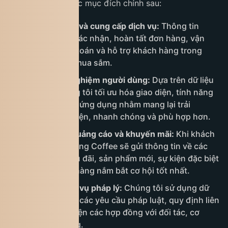
khách hàng với các mục đích chính sau:
Xử lý đơn hàng và cung cấp dịch vụ:
Thông tin
được dùng để xác nhận, hoàn tất đơn hàng, vận
chuyển, thanh toán và hỗ trợ khách hàng trong
suốt quá trình mua sắm.
Cải thiện trải nghiệm người dùng:
Dựa trên dữ liệu
thu thập, chúng tôi tối ưu hóa giao diện, tính năng
trên website và ứng dụng nhằm mang lại trải
nghiệm thuận tiện, nhanh chóng và phù hợp hơn.
Gửi thông tin quảng cáo và khuyến mãi:
Khi khách
hàng đồng ý, King Coffee sẽ gửi thông tin về các
chương trình ưu đãi, sản phẩm mới, sự kiện đặc biệt
để giúp khách hàng nắm bắt cơ hội tốt nhất.
Tuân thủ nghĩa vụ pháp lý:
Chúng tôi sử dụng dữ
liệu để đáp ứng các yêu cầu pháp luật, quy định liên
quan và thực hiện các hợp đồng với đối tác, cơ
quan chức năng.