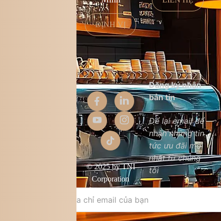
ĐỊNH VỊ
Thông tin
Đăng ký nhận
công ty
bản tin
Giới thiệu
Để lại email để
nhận những tin
Liên hệ
tức ưu đãi mới
Chất lượng sản
nhất từ chúng
phẩm
© 2025 by TNI
tôi
Điều khoản &
Corporation
điều kiện