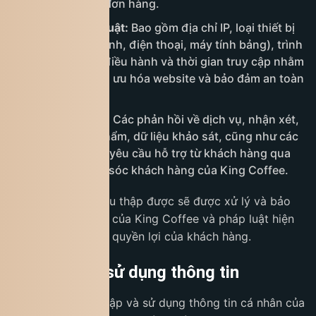
quá trình xử lý đơn hàng.
Thông tin kỹ thuật:
Bao gồm địa chỉ IP, loại thiết bị
sử dụng (máy tính, điện thoại, máy tính bảng), trình
duyệt web, hệ điều hành và thời gian truy cập nhằm
phục vụ việc tối ưu hóa website và bảo đảm an toàn
hệ thống.
Thông tin khác:
Các phản hồi về dịch vụ, nhận xét,
đánh giá sản phẩm, dữ liệu khảo sát, cũng như các
tương tác hoặc yêu cầu hỗ trợ từ khách hàng qua
các kênh chăm sóc khách hàng của King Coffee.
Tất cả thông tin thu thập được sẽ được xử lý và bảo
mật theo quy định của King Coffee và pháp luật hiện
hành nhằm bảo vệ quyền lợi của khách hàng.
4. Mục đích sử dụng thông tin
King Coffee thu thập và sử dụng thông tin cá nhân của