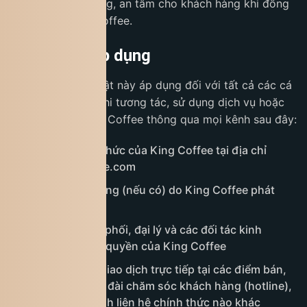
trải nghiệm hài lòng, an tâm cho khách hàng khi đồng
hành cùng King Coffee.
2. Phạm vi áp dụng
Chính sách bảo mật này áp dụng đối với tất cả các cá
nhân và tổ chức khi tương tác, sử dụng dịch vụ hoặc
giao dịch với King Coffee thông qua mọi kênh sau đây:
Website chính thức của King Coffee tại địa chỉ
www.kingcoffee.com
Ứng dụng di động (nếu có) do King Coffee phát
triển và quản lý
Hệ thống phân phối, đại lý và các đối tác kinh
doanh được ủy quyền của King Coffee
Các hình thức giao dịch trực tiếp tại các điểm bán,
qua email, tổng đài chăm sóc khách hàng (hotline),
hoặc bất kỳ kênh liên hệ chính thức nào khác