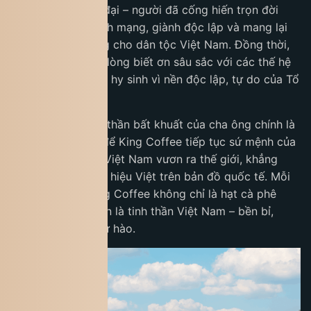
niệm vị lãnh tụ vĩ đại – người đã cống hiến trọn đời
cho sự nghiệp cách mạng, giành độc lập và mang lại
tương lai tươi sáng cho dân tộc Việt Nam. Đồng thời,
đoàn cũng bày tỏ lòng biết ơn sâu sắc với các thế hệ
Anh hùng liệt sĩ đã hy sinh vì nền độc lập, tự do của Tổ
quốc.
Sự hy sinh và tinh thần bất khuất của cha ông chính là
nguồn cảm hứng để King Coffee tiếp tục sứ mệnh của
mình: đưa cà phê Việt Nam vươn ra thế giới, khẳng
định vị thế thương hiệu Việt trên bản đồ quốc tế. Mỗi
sản phẩm của King Coffee không chỉ là hạt cà phê
chất lượng, mà còn là tinh thần Việt Nam – bền bỉ,
sáng tạo và đầy tự hào.