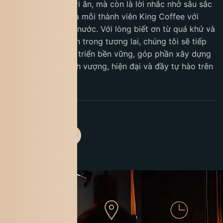
để tưởng nhớ và tri ân, mà còn là lời nhắc nhở sâu sắc
về trách nhiệm của mỗi thành viên King Coffee với
cộng đồng và đất nước. Với lòng biết ơn từ quá khứ và
khát vọng vươn lên trong tương lai, chúng tôi sẽ tiếp
tục kiên định phát triển bền vững, góp phần xây dựng
một Việt Nam thịnh vượng, hiện đại và đầy tự hào trên
bản đồ thế giới.