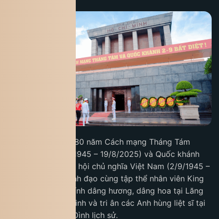
Nhân dịp kỷ niệm 80 năm Cách mạng Tháng Tám
thành công (19/8/1945 – 19/8/2025) và Quốc khánh
nước Cộng hoà xã hội chủ nghĩa Việt Nam (2/9/1945 –
2/9/2025), Ban lãnh đạo cùng tập thể nhân viên King
Coffee đã thành kính dâng hương, dâng hoa tại Lăng
Chủ tịch Hồ Chí Minh và tri ân các Anh hùng liệt sĩ tại
Quảng trường Ba Đình lịch sử.